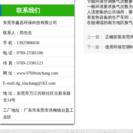
节能环保空调换气次数参
一般环境要求换气次数为2
联系我们
人流密集的公共场所，要求
有发热设备的生产车间，要
东莞市鑫昌环保科技有限公司
在较潮湿的南方地区换气
联系人：郑先生
上一篇：
正确安装东莞
手 机：13925806636
下一篇：
使用环保空调
电 话：0769-23381106
传 真：0769-23381123
网 址：www.0769xinchang.com
E-mall:dg_xinchang@163.com
地 址：东莞市万江共联社区古新东路
北14号
工厂地址：广东市东莞市洪梅镇台盈工
业区