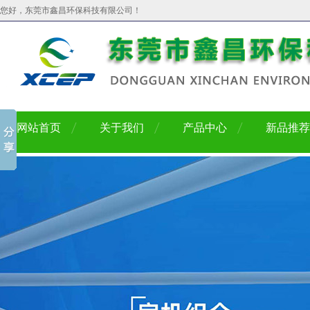
您好，东莞市鑫昌环保科技有限公司！
网站首页
关于我们
产品中心
新品推荐