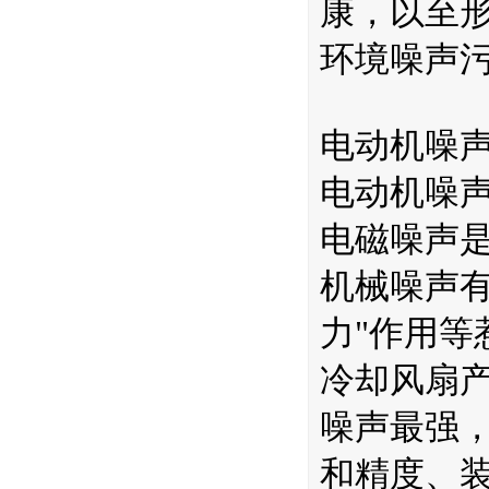
康，以至
环境噪声
电动机噪
电动机噪
电磁噪声
机械噪声
力"作用等
冷却风扇
噪声最强
和精度、