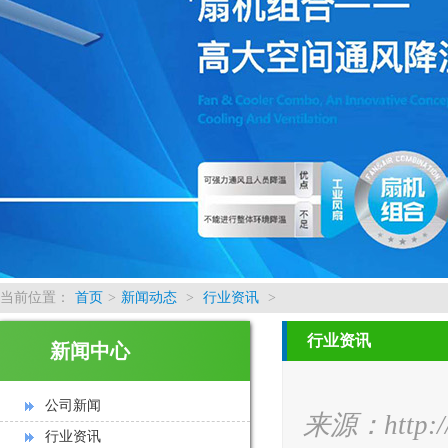
当前位置：
首页
>
新闻动态
>
行业资讯
>
行业资讯
新闻中心
公司新闻
来源：http://
行业资讯