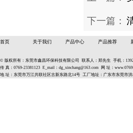
下一篇：
首页
关于我们
产品中心
产品推荐
© 版权所有：东莞市鑫昌环保科技有限公司 联系人：郑先生 手机：1392580663
传 真：0769-23381123 E_mail：dg_xinchang@163.com 网 址：www.0769x
地 址：东莞市万江共联社区古新东路北14号 工厂地址：广东市东莞市