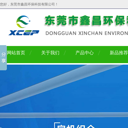
您好，东莞市鑫昌环保科技有限公司！
网站首页
关于我们
产品中心
新品推荐