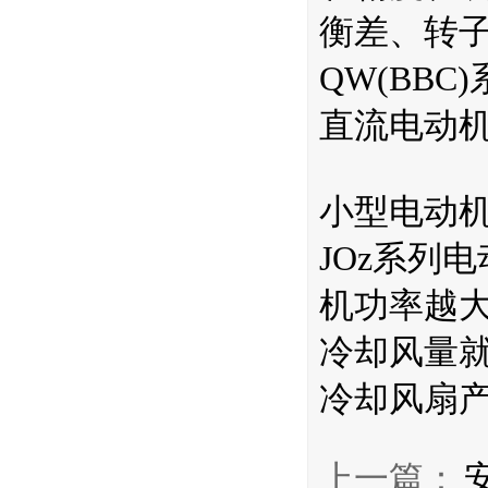
衡差、转
QW(BB
直流电动
小型电动机
JOz系列
机功率越
冷却风量
冷却风扇
上一篇：